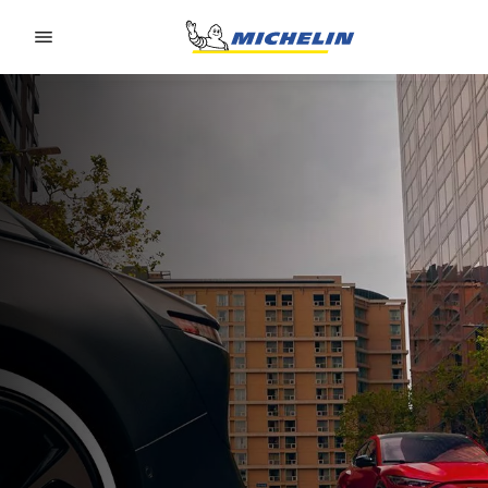
Go to page content
Go to page navigation