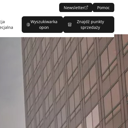
Newsletter
Pomoc
cja
Wyszukiwarka
Znajdź punkty
ecjalna
opon
sprzedaży