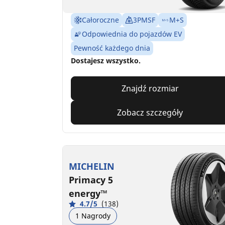
Całoroczne
3PMSF
M+S
Odpowiednia do pojazdów EV
Pewność każdego dnia
Dostajesz wszystko.
Znajdź rozmiar
Zobacz szczegóły
MICHELIN
Primacy 5
energy™
4.7/5
(138)
1 Nagrody