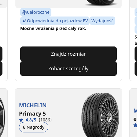
Całoroczne
Odpowiednia do pojazdów EV
Wydajność
Mocne wrażenia przez cały rok.
S
b
Znajdź rozmiar
Zobacz szczegóły
MICHELIN
M
Primacy 5
e
4.8/5
(1086)
6 Nagrody