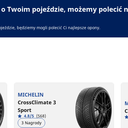
i o Twoim pojeździe, możemy polecić n
ojeździe, będziemy mogli polecić Ci najlepsze opony.
MICHELIN
CrossClimate 3
M
Sport
C
4.8/5
(568)
3 Nagrody