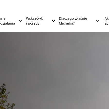
nne
Wskazówki
Dlaczego właśnie
Ak
działania
i porady
Michelin?
sp