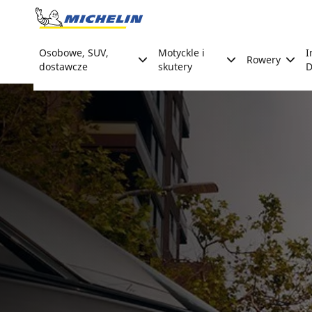
Go to page content
Go to page navigation
Osobowe, SUV,
Motyckle i
I
Rowery
dostawcze
skutery
D