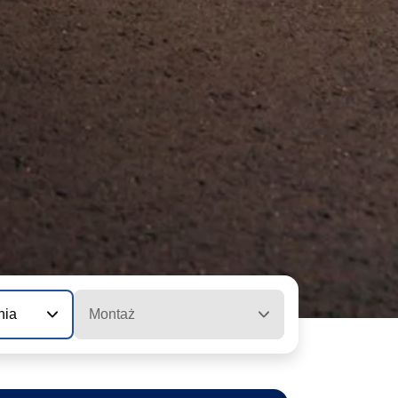
nia
Montaż