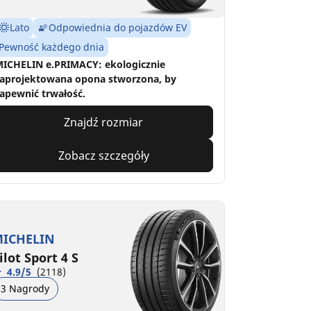
Lato
Odpowiednia do pojazdów EV
Pewność każdego dnia
ICHELIN e.PRIMACY: ekologicznie
aprojektowana opona stworzona, by
apewnić trwałość.
Znajdź rozmiar
Zobacz szczegóły
ICHELIN
ilot Sport 4 S
4.9/5
(2118)
3 Nagrody