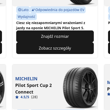
Lato
Odpowiednia do pojazdów EV
Wydajność
Ciesz się niezapomnianymi wrażeniami z
P
jazdy na oponie MICHELIN Pilot Sport 5.
Znajdź rozmiar
Zobacz szczegóły
MICHELIN
M
Pilot Sport Cup 2
P
Connect
4.5/5
(28)