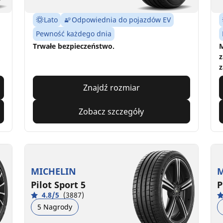
Lato
Odpowiednia do pojazdów EV
Pewność każdego dnia
Trwałe bezpieczeństwo.
M
z
z
Znajdź rozmiar
Zobacz szczegóły
MICHELIN
M
Pilot Sport 5
P
4.8/5
(3887)
5 Nagrody