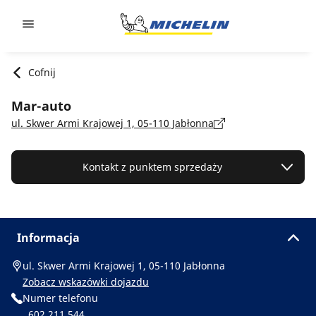
Go to page content
Go to page navigation
Cofnij
Mar-auto
ul. Skwer Armi Krajowej 1, 05-110 Jabłonna
Kontakt z punktem sprzedaży
Informacja
ul. Skwer Armi Krajowej 1, 05-110 Jabłonna
Zobacz wskazówki dojazdu
Numer telefonu
602 211 544