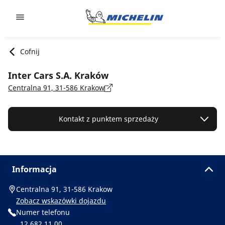
Go to page content
Go to page navigation
Cofnij
Inter Cars S.A. Kraków
Centralna 91, 31-586 Krakow
Kontakt z punktem sprzedaży
Informacja
Centralna 91, 31-586 Krakow
Zobacz wskazówki dojazdu
Numer telefonu
12 682 11 00