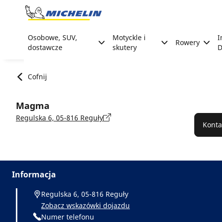
Go to page content
Go to page navigation
Osobowe, SUV,
Motyckle i
I
Rowery
dostawcze
skutery
D
Cofnij
Magma
Regulska 6, 05-816 Reguły
Konta
Informacja
Regulska 6, 05-816 Reguły
Zobacz wskazówki dojazdu
Numer telefonu