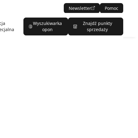
Newsletter
Pomoc
cja
Wyszukiwarka
Znajdź punkty
ecjalna
opon
sprzedaży