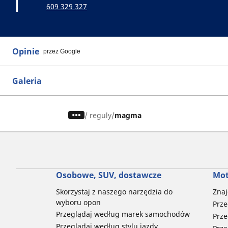
609 329 327
Opinie
przez Google
Galeria
/
reguly
magma
Osobowe, SUV, dostawcze
Mot
Skorzystaj z naszego narzędzia do
Znaj
wyboru opon
Prze
Przeglądaj według marek samochodów
Prze
Przeglądaj według stylu jazdy