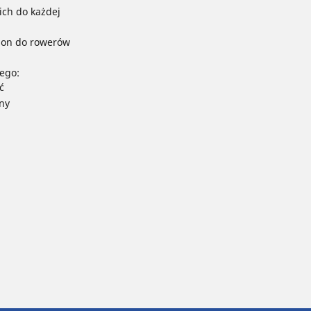
ch do każdej
pon do rowerów
ego:
ć
ny