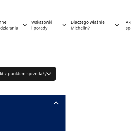
nne
Wskazówki
Dlaczego właśnie
Ak
działania
i porady
Michelin?
sp
kt z punktem sprzedaży