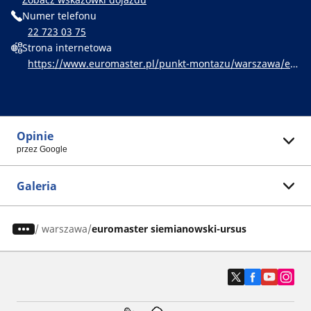
Numer telefonu
22 723 03 75
Strona internetowa
https://www.euromaster.pl/punkt-montazu/warszawa/eu
romaster-siemianowski-ursus
Opinie
przez Google
Galeria
/
warszawa
euromaster siemianowski-ursus