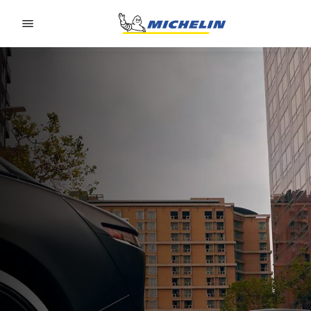
Go to page content
Go to page navigation