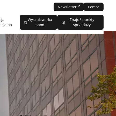
Newsletter
Pomoc
cja
Wyszukiwarka
Znajdź punkty
ecjalna
opon
sprzedaży