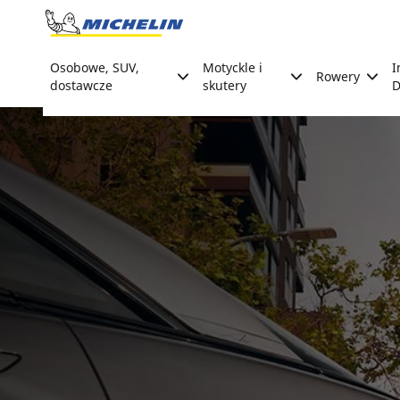
Go to page content
Go to page navigation
Osobowe, SUV,
Motyckle i
I
Rowery
dostawcze
skutery
D