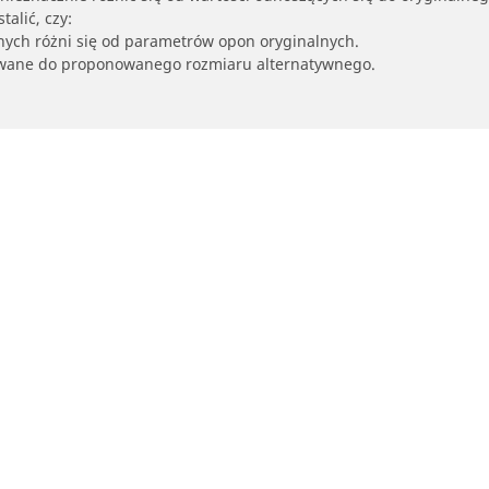
alić, czy:
nych różni się od parametrów opon oryginalnych.
owane do proponowanego rozmiaru alternatywnego.
Twoja konfiguracja
yckle i skutery
Rowery
dź punkt sprzedaży
Znajdź odpowiednią opo
drogowego dla siebie
glądaj według marek motocykli