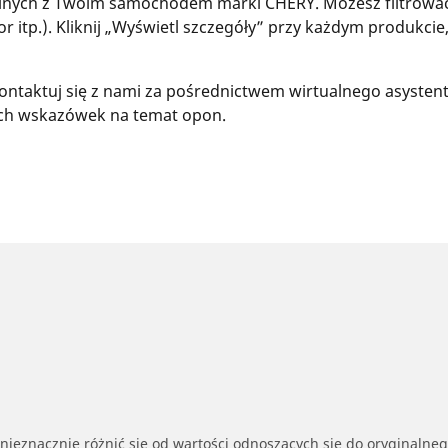
nych z Twoim samochodem marki CHERY. Możesz filtrować 
tor itp.). Kliknij „Wyświetl szczegóły” przy każdym produkcie
ontaktuj się z nami za pośrednictwem wirtualnego asystenta
zych wskazówek na temat opon.
nieznacznie różnić się od wartości odnoszących się do oryginalne