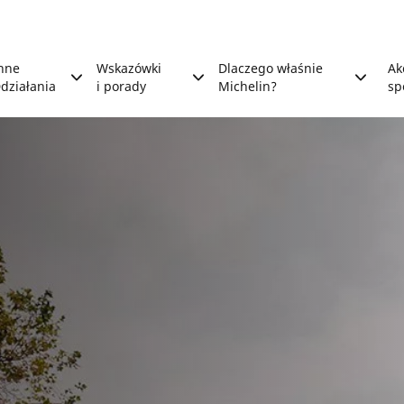
nne
Wskazówki
Dlaczego właśnie
Ak
działania
i porady
Michelin?
sp