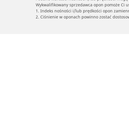
Wykwalifikowany sprzedawca opon pomoże Ci ust
1. Indeks nośności i/lub prędkości opon zamien
2. Ciśnienie w oponach powinno zostać dostos
/
Producenci
CHERY
Osobowe, SUV, dostawcze
Mot
Skorzystaj z naszego narzędzia do
Znaj
wyboru opon
Prze