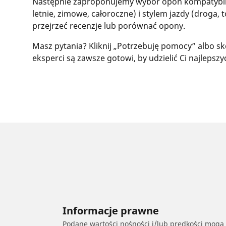
Następnie zaproponujemy wybór opon kompatybil
letnie, zimowe, całoroczne) i stylem jazdy (droga, 
przejrzeć recenzje lub porównać opony.
Masz pytania? Kliknij „Potrzebuję pomocy” albo sk
eksperci są zawsze gotowi, by udzielić Ci najleps
Informacje prawne
Podane wartości nośności i/lub prędkości mogą 