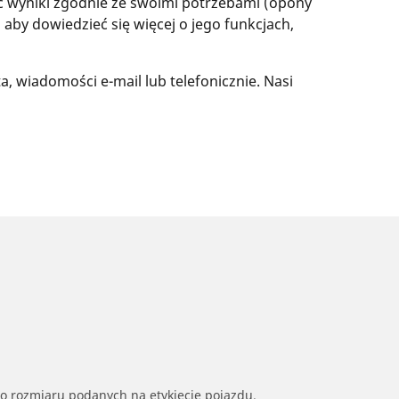
wyniki zgodnie ze swoimi potrzebami (opony
, aby dowiedzieć się więcej o jego funkcjach,
, wiadomości e-mail lub telefonicznie. Nasi
go rozmiaru podanych na etykiecie pojazdu.