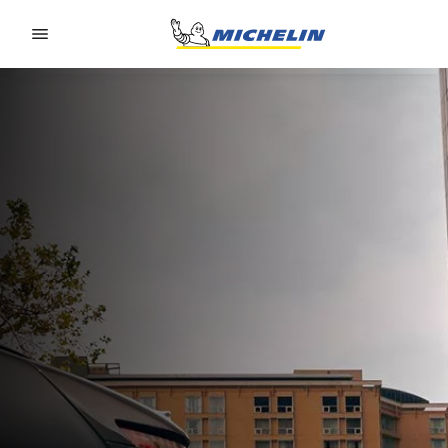
Go to page content
Go to page navigation