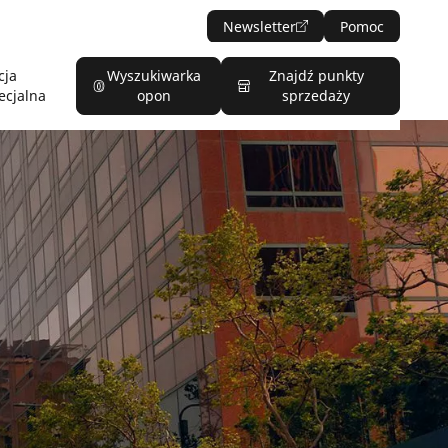
Newsletter
Pomoc
cja
Wyszukiwarka
Znajdź punkty
ecjalna
opon
sprzedaży