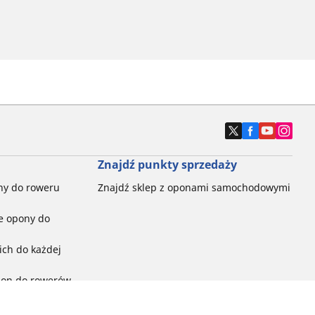
Znajdź punkty sprzedaży
ny do roweru
Znajdź sklep z oponami samochodowymi
e opony do
ch do każdej
pon do rowerów
ego: