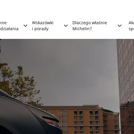
nne
Wskazówki
Dlaczego właśnie
Ak
działania
i porady
Michelin?
sp