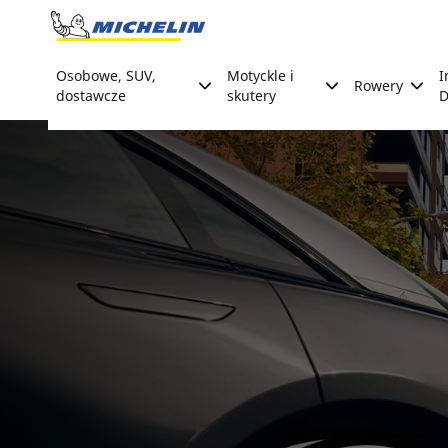
Go to page content
Go to page navigation
Osobowe, SUV,
Motyckle i
I
Rowery
dostawcze
skutery
D