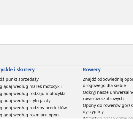
yckle i skutery
Rowery
dź punkt sprzedaży
Znajdź odpowiednią opo
drogowego dla siebie
glądaj według marek motocykli
Odkryj nasze uniwersaln
glądaj według rodzaju motocykla
rowerów szutrowych
glądaj według stylu jazdy
Opony do rowerów górski
glądaj według rodziny produktów
dyscypliny
glądaj według rozmiaru opon
Wszystkie nasze gamy o
elektrycznych
Opony do roweru miejski