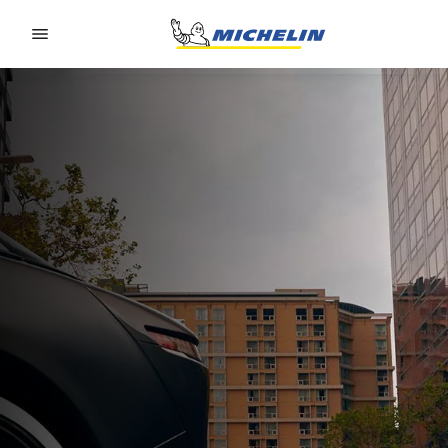
Go to page content
Go to page navigation