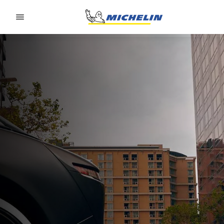
Go to page content
Go to page navigation