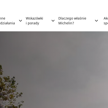
nne
Wskazówki
Dlaczego właśnie
Ak
działania
i porady
Michelin?
sp