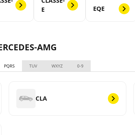
SSE-
CLASSE-
EQE
E
MERCEDES-AMG
PQRS
TUV
WXYZ
0-9
CLA