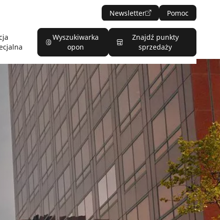
Newsletter
Pomoc
cja
Wyszukiwarka
Znajdź punkty
ecjalna
opon
sprzedaży