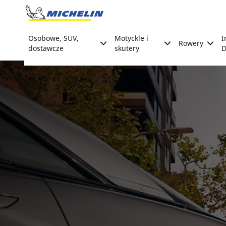
Go to page content
Go to page navigation
Osobowe, SUV,
Motyckle i
I
Rowery
dostawcze
skutery
D