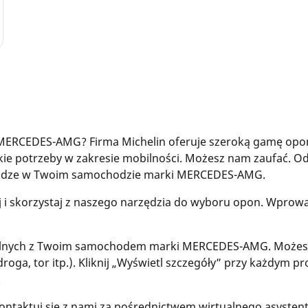
 MERCEDES-AMG? Firma Michelin oferuje szeroką gamę 
tkie potrzeby w zakresie mobilności. Możesz nam zaufać. 
drodze w Twoim samochodzie marki MERCEDES-AMG.
j i skorzystaj z naszego narzędzia do wyboru opon. Wpr
nych z Twoim samochodem marki MERCEDES-AMG. Możesz f
droga, tor itp.). Kliknij „Wyświetl szczegóły” przy każdym p
.
ontaktuj się z nami za pośrednictwem wirtualnego asystenta