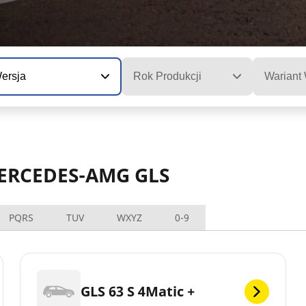
ersja
Rok Produkcji
Wariant
MERCEDES-AMG GLS
PQRS
TUV
WXYZ
0-9
GLS 63 S 4Matic +