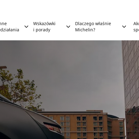
nne
Wskazówki
Dlaczego właśnie
Ak
działania
i porady
Michelin?
sp