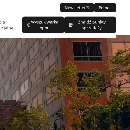
Newsletter
Pomoc
cja
Wyszukiwarka
Znajdź punkty
ecjalna
opon
sprzedaży