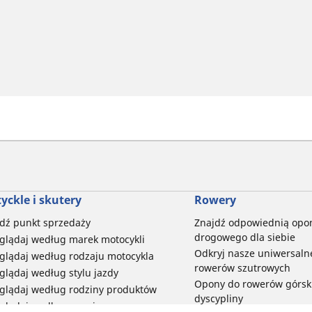
yckle i skutery
Rowery
dź punkt sprzedaży
Znajdź odpowiednią opo
drogowego dla siebie
glądaj według marek motocykli
Odkryj nasze uniwersaln
glądaj według rodzaju motocykla
rowerów szutrowych
glądaj według stylu jazdy
Opony do rowerów górski
glądaj według rodziny produktów
dyscypliny
glądaj według rozmiaru opon