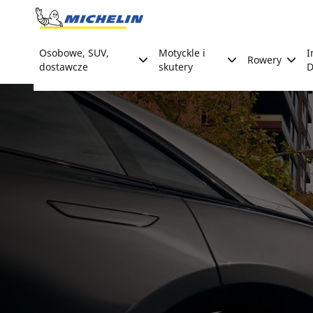
Go to page content
Go to page navigation
Osobowe, SUV,
Motyckle i
I
Rowery
dostawcze
skutery
D