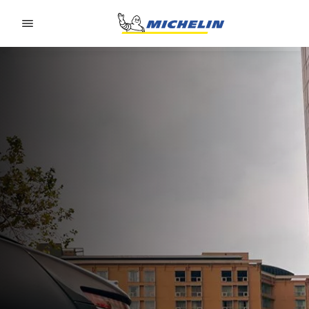
Go to page content
Go to page navigation