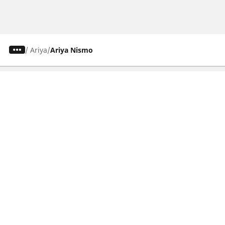
/
Ariya
Ariya Nismo
Osobowe, SUV, dostawcze
Motyckle i skutery