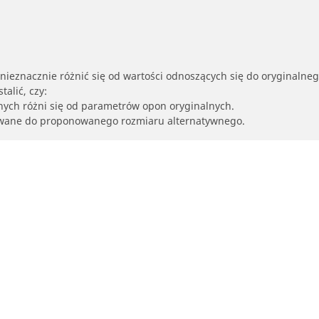
nieznacznie różnić się od wartości odnoszących się do oryginalne
alić, czy:
nych różni się od parametrów opon oryginalnych.
owane do proponowanego rozmiaru alternatywnego.
Twoja konfiguracja