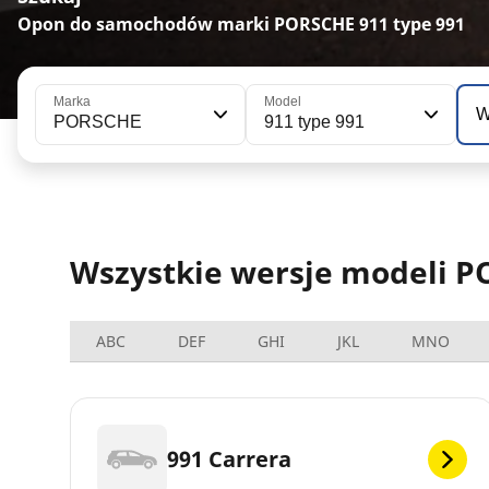
Opon do samochodów marki PORSCHE 911 type 991
Marka
Model
W
PORSCHE
911 type 991
Wszystkie wersje modeli P
ABC
DEF
GHI
JKL
MNO
991 Carrera