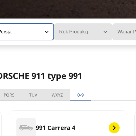
ersja
Rok Produkcji
Wariant
ORSCHE 911 type 991
PQRS
TUV
WXYZ
0-9
991 Carrera 4