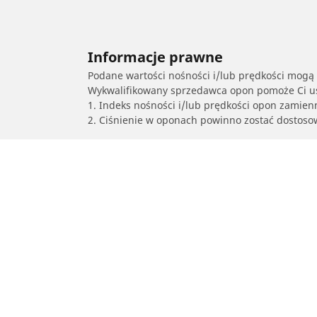
Informacje prawne
Podane wartości nośności i/lub prędkości mogą 
Wykwalifikowany sprzedawca opon pomoże Ci ust
1. Indeks nośności i/lub prędkości opon zamien
2. Ciśnienie w oponach powinno zostać dostos
/
PORSCHE
911 type 991