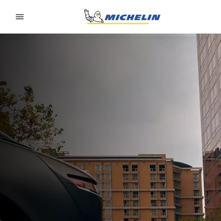
Go to page content
Go to page navigation