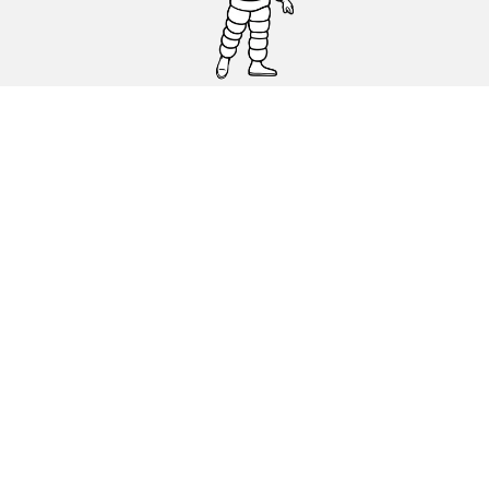
Osobowe, SUV, dostawcze
Motyckle i skutery
Rowery
Znajdź punkty sprzedaży
Porada
Polityka dotycząca cookies
Polityka prywatnosci