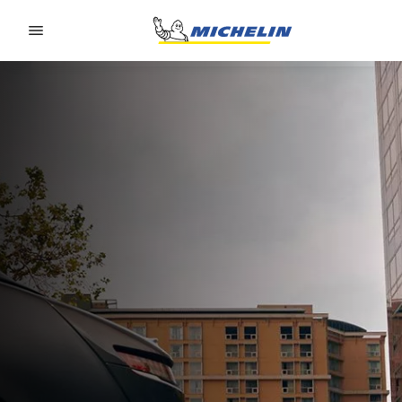
Go to page content
Go to page navigation