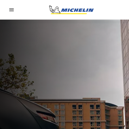
Go to page content
Go to page navigation