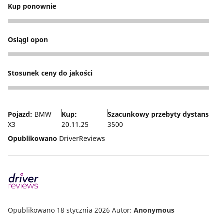
Kup ponownie
4
Osiągi opon
3
Stosunek ceny do jakości
5
Pojazd:
BMW
Kup:
Szacunkowy przebyty dystans
X3
20.11.25
3500
Opublikowano
DriverReviews
Opublikowano 18 stycznia 2026
Autor:
Anonymous