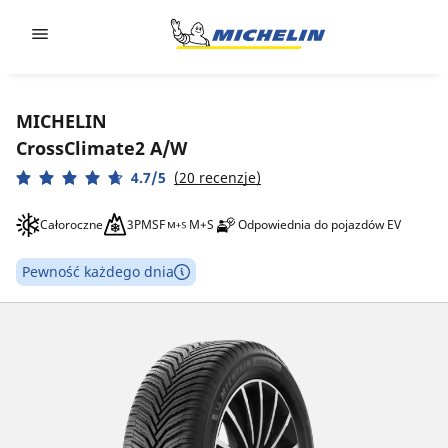
Go to page content
Go to page navigation
MICHELIN
CrossClimate2 A/W
4.7/5
(20 recenzje)
Całoroczne
3PMSF
M+S
Odpowiednia do pojazdów EV
Pewność każdego dnia