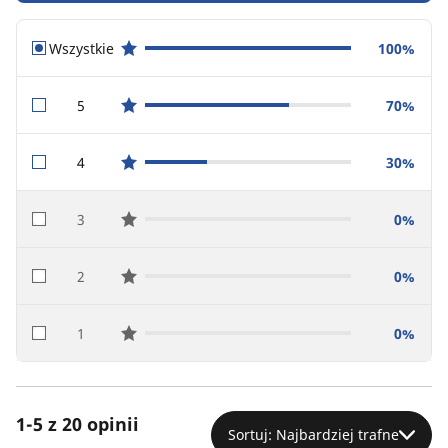
Wszystkie
100%
star reviews
5
70%
star reviews
4
30%
star reviews
3
0%
star reviews
2
0%
star reviews
1
0%
star reviews
1-5 z 20 opinii
Sortuj: Najbardziej trafne