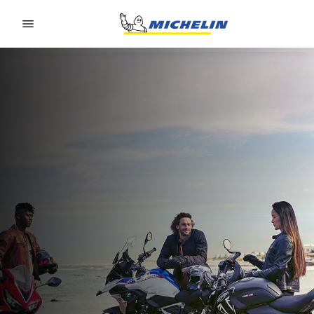
Go to page content
Go to page navigation