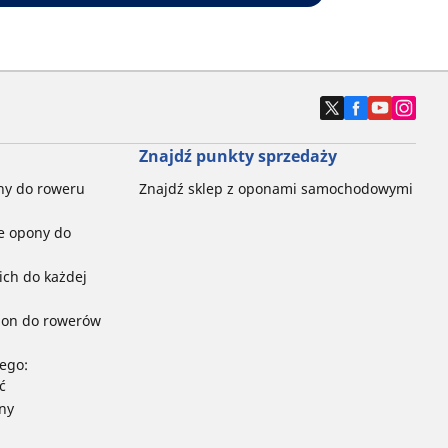
Znajdź punkty sprzedaży
ny do roweru
Znajdź sklep z oponami samochodowymi
e opony do
ch do każdej
pon do rowerów
ego:
ć
ny