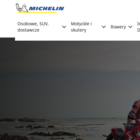
Go to page content
Go to page navigation
Osobowe, SUV,
Motyckle i
I
Rowery
dostawcze
skutery
D