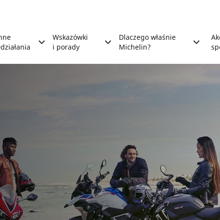
nne
Wskazówki
Dlaczego właśnie
Ak
działania
i porady
Michelin?
sp