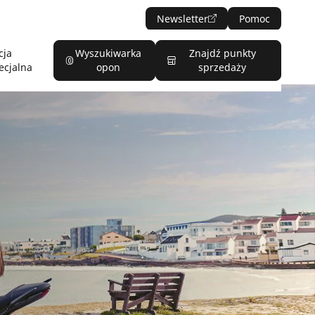
Newsletter
Pomoc
cja
Wyszukiwarka
Znajdź punkty
ecjalna
opon
sprzedaży