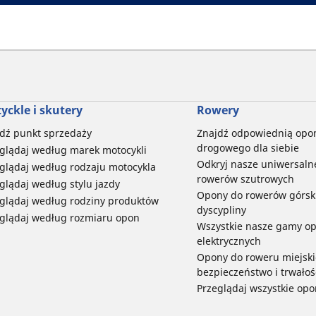
yckle i skutery
Rowery
dź punkt sprzedaży
Znajdź odpowiednią opo
drogowego dla siebie
glądaj według marek motocykli
Odkryj nasze uniwersaln
glądaj według rodzaju motocykla
rowerów szutrowych
glądaj według stylu jazdy
Opony do rowerów górski
glądaj według rodziny produktów
dyscypliny
glądaj według rozmiaru opon
Wszystkie nasze gamy o
elektrycznych
Opony do roweru miejski
bezpieczeństwo i trwałoś
Przeglądaj wszystkie opo