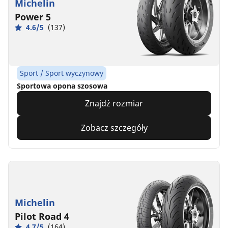
Michelin
Power 5
4.6/5
(137)
Sport / Sport wyczynowy
Sportowa opona szosowa
Znajdź rozmiar
Zobacz szczegóły
Michelin
Pilot Road 4
4.7/5
(164)