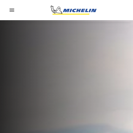
Go to page content
Go to page navigation