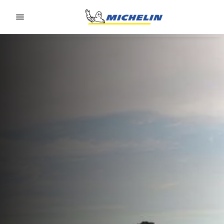
Go to page content
Go to page navigation