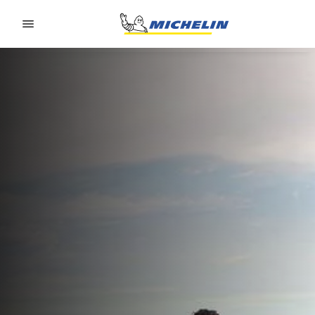
Go to page content
Go to page navigation