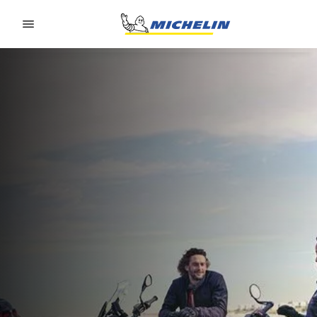
Go to page content
Go to page navigation