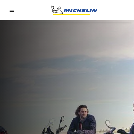
Go to page content
Go to page navigation