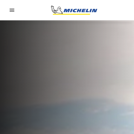
Go to page content
Go to page navigation