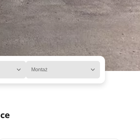
Montaż
uce