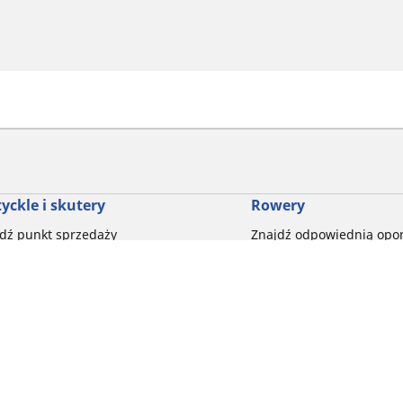
yckle i skutery
Rowery
dź punkt sprzedaży
Znajdź odpowiednią opo
drogowego dla siebie
glądaj według marek motocykli
Odkryj nasze uniwersaln
glądaj według rodzaju motocykla
rowerów szutrowych
glądaj według stylu jazdy
Opony do rowerów górski
glądaj według rodziny produktów
dyscypliny
glądaj według rozmiaru opon
Wszystkie nasze gamy o
Twoja konfiguracja
elektrycznych
Opony do roweru miejski