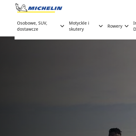
Go to page content
Go to page navigation
Osobowe, SUV,
Motyckle i
I
Rowery
dostawcze
skutery
D