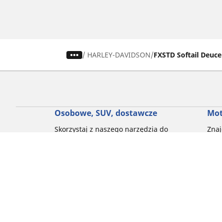
/
HARLEY-DAVIDSON
FXSTD Softail Deuce
Osobowe, SUV, dostawcze
Mot
Skorzystaj z naszego narzędzia do
Znaj
wyboru opon
Prze
Przeglądaj według marek samochodów
Prze
Przeglądaj według stylu jazdy
Prze
Przeglądaj według rodzaju pojazdu
Prze
Przeglądaj według pory roku
Prze
Przeglądaj według rodziny produktów
Przeglądaj według rozmiaru opon