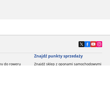
Znajdź punkty sprzedaży
ny do roweru
Znajdź sklep z oponami samochodowymi
e opony do
ch do każdej
pon do rowerów
ego: