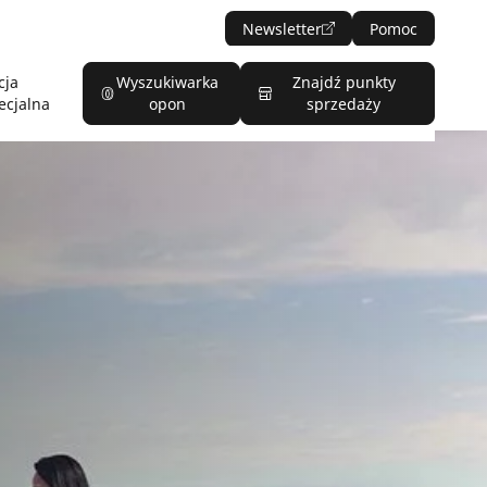
Newsletter
Pomoc
cja
Wyszukiwarka
Znajdź punkty
ecjalna
opon
sprzedaży