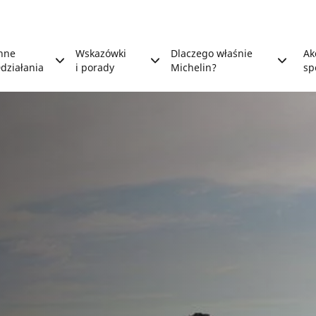
nne
Wskazówki
Dlaczego właśnie
Ak
działania
i porady
Michelin?
sp