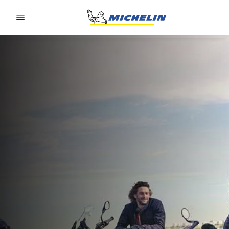
Go to page content
Go to page navigation