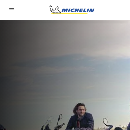
Go to page content
Go to page navigation