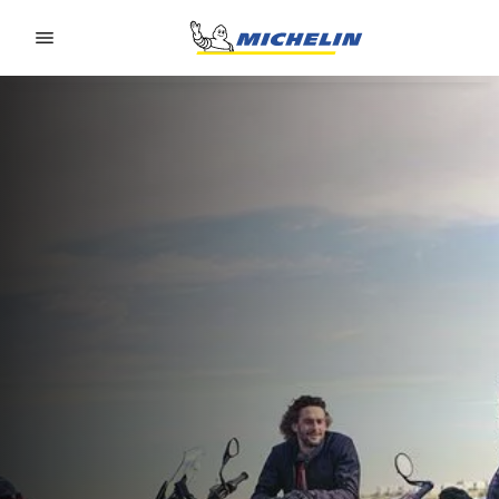
Go to page content
Go to page navigation