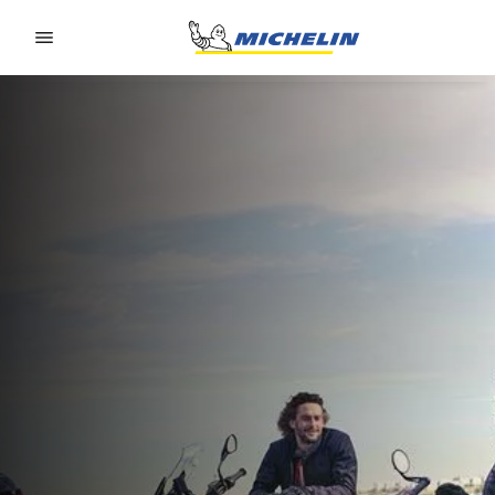
Go to page content
Go to page navigation