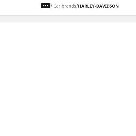
/
Car brands
HARLEY-DAVIDSON
Osobowe, SUV, dostawcze
Mot
Skorzystaj z naszego narzędzia do
Znaj
wyboru opon
Prze
Przeglądaj według marek samochodów
Prze
Przeglądaj według stylu jazdy
Prze
Przeglądaj według rodzaju pojazdu
Prze
Przeglądaj według pory roku
Prze
Przeglądaj według rodziny produktów
Przeglądaj według rozmiaru opon
Porada