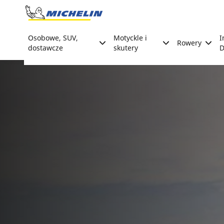
Go to page content
Go to page navigation
Osobowe, SUV,
Motyckle i
I
Rowery
dostawcze
skutery
D