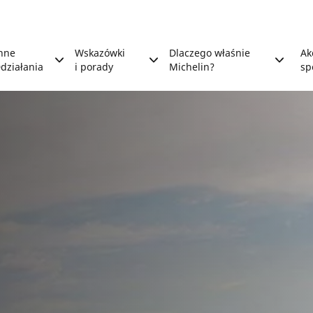
nne
Wskazówki
Dlaczego właśnie
Ak
działania
i porady
Michelin?
sp