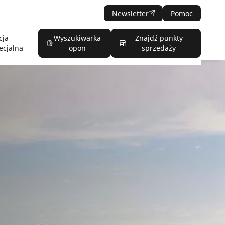
Newsletter
Pomoc
cja
Wyszukiwarka
Znajdź punkty
ecjalna
opon
sprzedaży