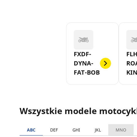
FXDF-
FLH
DYNA-
RO
FAT-BOB
KI
Wszystkie modele motocyk
ABC
DEF
GHI
JKL
MNO