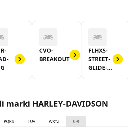
R-
CVO-
FLHXS-
AD-
BREAKOUT
STREET-
NG
GLIDE-
SPECIAL
li marki HARLEY-DAVIDSON
PQRS
TUV
WXYZ
0-9