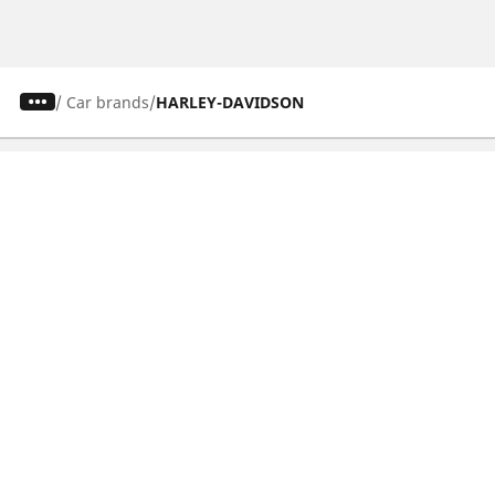
/
Car brands
HARLEY-DAVIDSON
Osobowe, SUV, dostawcze
Motyckle i skutery