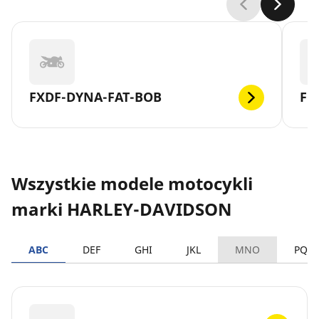
FXDF-DYNA-FAT-BOB
FL
Wszystkie modele motocykli
marki HARLEY-DAVIDSON
ABC
DEF
GHI
JKL
MNO
PQR