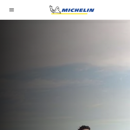
Go to page content
Go to page navigation