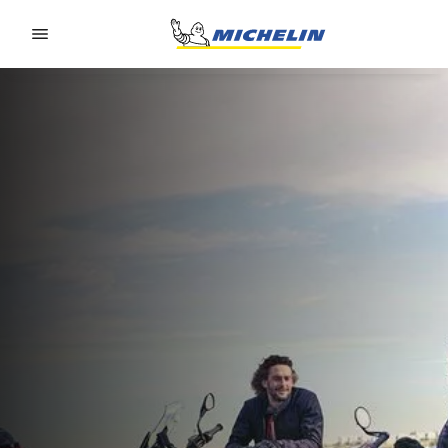
Go to page content
Go to page navigation