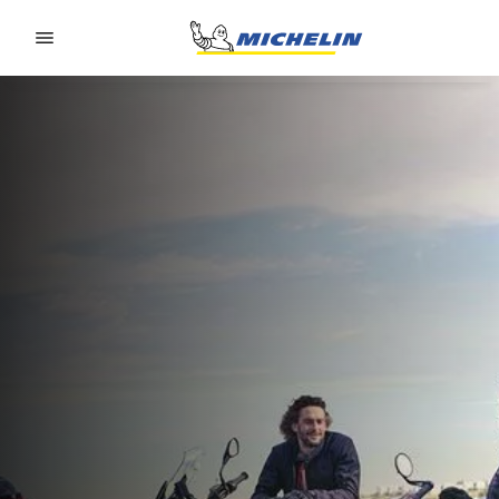
Go to page content
Go to page navigation