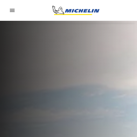
Go to page content
Go to page navigation