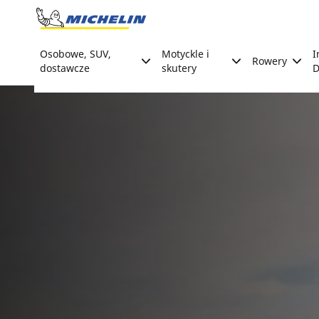
Go to page content
Go to page navigation
Osobowe, SUV,
Motyckle i
I
Rowery
dostawcze
skutery
D