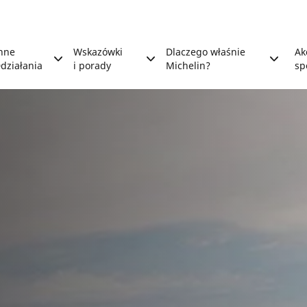
nne
Wskazówki
Dlaczego właśnie
Ak
działania
i porady
Michelin?
sp