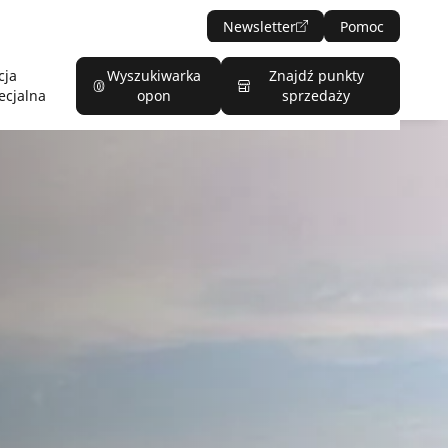
Newsletter
Pomoc
cja
Wyszukiwarka
Znajdź punkty
ecjalna
opon
sprzedaży