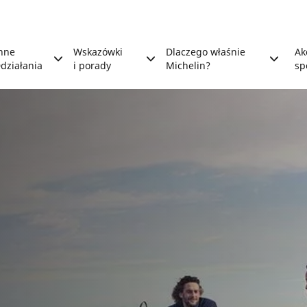
nne
Wskazówki
Dlaczego właśnie
Ak
działania
i porady
Michelin?
sp