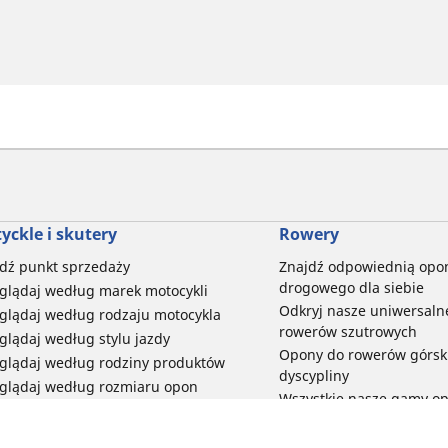
yckle i skutery
Rowery
dź punkt sprzedaży
Znajdź odpowiednią opo
drogowego dla siebie
glądaj według marek motocykli
Odkryj nasze uniwersaln
glądaj według rodzaju motocykla
rowerów szutrowych
glądaj według stylu jazdy
Opony do rowerów górski
glądaj według rodziny produktów
dyscypliny
glądaj według rozmiaru opon
Wszystkie nasze gamy o
elektrycznych
Opony do roweru miejski