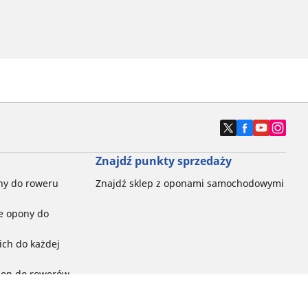
Znajdź punkty sprzedaży
ny do roweru
Znajdź sklep z oponami samochodowymi
e opony do
ch do każdej
pon do rowerów
ego: