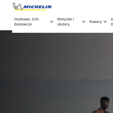
Go to page content
Go to page navigation
Osobowe, SUV,
Motyckle i
I
Rowery
dostawcze
skutery
D