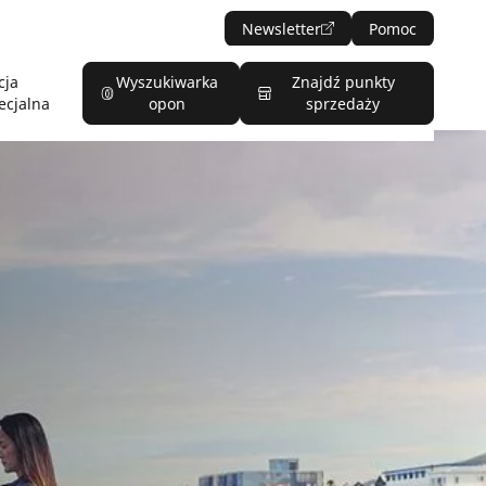
Newsletter
Pomoc
cja
Wyszukiwarka
Znajdź punkty
ecjalna
opon
sprzedaży