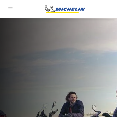
Go to page content
Go to page navigation