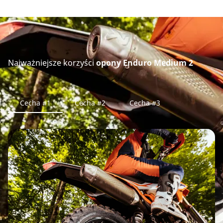
Najważniejsze korzyści
opony Enduro Medium 2
Cecha #1
Cecha #2
Cecha #3