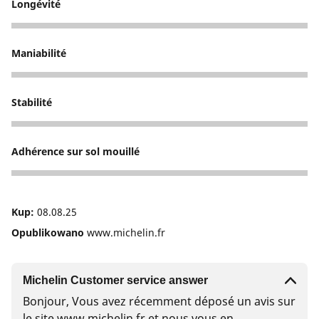
Longévité
2
Maniabilité
1
Stabilité
1
Adhérence sur sol mouillé
1
Kup:
08.08.25
Opublikowano
www.michelin.fr
Michelin Customer service answer
Bonjour, Vous avez récemment déposé un avis sur
le site www.michelin.fr et nous vous en