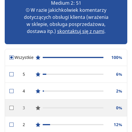
Medium 2: 51
W razie jakichkolwiek komentarzy
dotyczących obsługi klienta (wrażenia
w sklepie, obsługa posprzedażowa,
dostawa itp.)
skontaktuj się z nami
.
Wszystkie
100%
star reviews
5
6%
star reviews
4
2%
star reviews
3
0%
star reviews
2
12%
star reviews