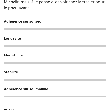
Michelin mais là je pense allez voir chez Metzeler pour
le pneu avant
Adhérence sur sol sec
2
Longévité
2
Maniabilité
2
Stabilité
2
Adhérence sur sol mouillé
1
Kup:
19.09.25