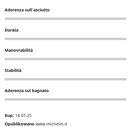
Aderenza sull'asciutto
3
Durata
3
Manovrabilità
3
Stabilità
4
Aderenza sul bagnato
1
Kup:
18.07.25
Opublikowano
www.michelin.it