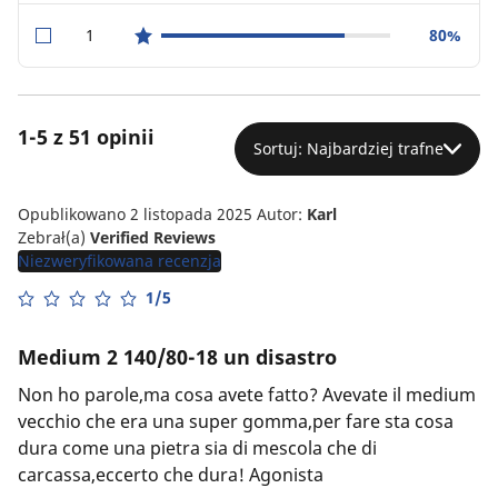
1
80%
star reviews
1-5 z 51 opinii
Sortuj: Najbardziej trafne
Opublikowano 2 listopada 2025
Autor:
Karl
Zebrał(a)
Verified Reviews
Niezweryfikowana recenzja
1/5
Medium 2 140/80-18 un disastro
Non ho parole,ma cosa avete fatto? Avevate il medium
vecchio che era una super gomma,per fare sta cosa
dura come una pietra sia di mescola che di
carcassa,eccerto che dura! Agonista