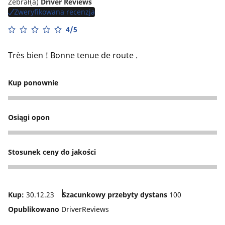
Zebrał(a)
Driver Reviews
Zweryfikowana recenzja
4/5
Très bien ! Bonne tenue de route .
Kup ponownie
4
Osiągi opon
5
Stosunek ceny do jakości
5
Kup:
30.12.23
Szacunkowy przebyty dystans
100
Opublikowano
DriverReviews