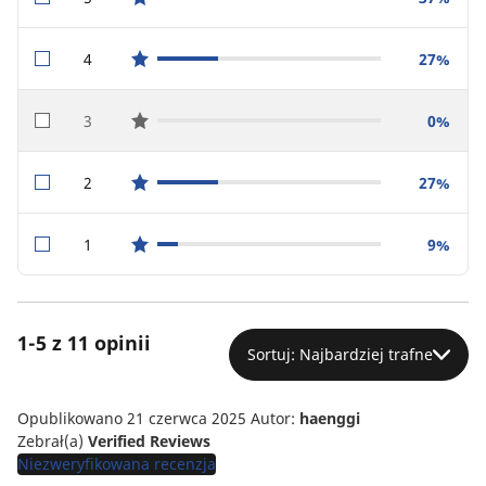
star reviews
4
27%
star reviews
3
0%
star reviews
2
27%
star reviews
1
9%
star reviews
1-5 z 11 opinii
Sortuj: Najbardziej trafne
Opublikowano 21 czerwca 2025
Autor:
haenggi
Zebrał(a)
Verified Reviews
Niezweryfikowana recenzja