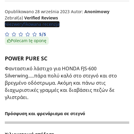
Opublikowano 28 września 2023
Autor:
Anonimowy
Zebrał(a)
Verified Reviews
Niezweryfikowana recenzja
5/5
Polecam tę oponę
POWER PURE SC
Φανταστικό λάστιχο για HONDA FJS-600
Silverwing.....πάρα πολύ καλό στο στεγνό και στο
βρεγμένο οδόστρωμα. Ακόμη και πάνω στις
διαχωριστικές γραμμές και διαβάσεις πεζών δε
γλιστράει.
Πρόσφυση και φρενάρισμα σε στεγνό
5