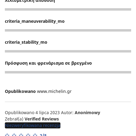
Χιλιομετρική απόδοση
5
criteria_maneuverability_mo
5
criteria_stability_mo
5
Πρόσφυση και φρενάρισμα σε βρεγμένο
5
Opublikowano
www.michelin.gr
Opublikowano 4 lipca 2023
Autor:
Anonimowy
Zebrał(a)
Verified Reviews
Niezweryfikowana recenzja
2/5