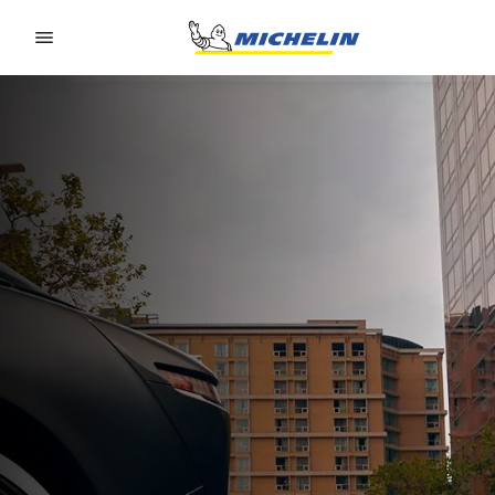
Go to page content
Go to page navigation