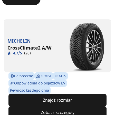
MICHELIN
CrossClimate2 A/W
4.7/5
(20)
Całoroczne
3PMSF
M+S
Odpowiednia do pojazdów EV
Pewność każdego dnia
Znajdź rozmiar
Zobacz szczegóły