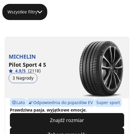
Wszystkie filtry
MICHELIN
Pilot Sport 4 S
4.9/5
(2118)
3 Nagrody
Lato
Odpowiednia do pojazdów EV
Super sport
Prawdziwa pasja. wyjątkowe emocje.
Znajdź rozmiar