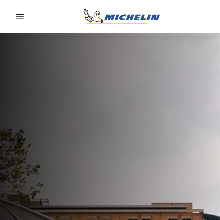
Go to page content
Go to page navigation