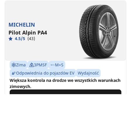
MICHELIN
Pilot Alpin PA4
4.5/5
(43)
Zima
3PMSF
M+S
Odpowiednia do pojazdów EV
Wydajność
Większa kontrola na drodze we wszystkich warunkach
zimowych.
Znajdź rozmiar
Zobacz szczegóły