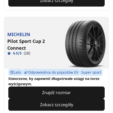
Zobacz szczegóły
MICHELIN
Pilot Sport Cup 2
Connect
4.5/5
(28)
Lato
Odpowiednia do pojazdów EV
Super sport
Stworzone, by zapewnić długotrwałe osiągi na torze
wyścigowym.
Znajdź rozmiar
Zobacz szczegóły