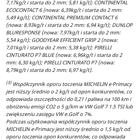
7,17kg/t i starta do 2 mm: 5,81 kg/t); CONTINENTAL
ECOCONTACT 6 (nowa: 6,39kg/t i starta do 2 mm:
5,49 kg/t); CONTINENTAL PREMIUM CONTACT 6
(nowa: 8,93kg/t i starta do 2 mm: 6,94 kg/t); DUNLOP
BLURESPONSE (nowa: 7,97kg/t i starta do 2 mm:
5,54 kg/t); GOODYEAR EFFICIENT GRIP 2 (nowa:
7,01kg/t i starta do 2 mm: 5,38 kg/t); PIRELLI
CINTURATO P7 BLUE (nowa: 6,96kg/t i starta do 2
mm: 6,30 kg/t); PIRELLI CINTURATO P7 (nowa:
8,79kg/t i starta do 2 mm: 6,97 kg/t).
(3)
Współczynnik oporu toczenia MICHELIN e·Primacy
jest niższy średnio o 2 kg/t od opon konkurentów, co
odpowiada oszczędności do 0,21 l paliwa na 100 km i
obniżeniu emisji CO2 o 5 g/km w VW Golf 7 1.5 TSI lub
zwiększeniu zasięgu VW e.Golf o 7%.
Podczas użytkowania współczynnik oporu toczenia
MICHELIN e·Primacy jest niższy średnio o 1,5 kg/t od
oporu toczenia opon konkurentów, co odpowiada