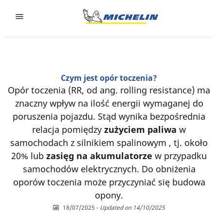
Go to page content
Go to page navigation
Czym jest opór toczenia?
Opór toczenia (RR, od ang. rolling resistance) ma
znaczny wpływ na ilość energii wymaganej do
poruszenia pojazdu. Stąd wynika bezpośrednia
relacja pomiędzy
zużyciem paliwa
w
samochodach z silnikiem spalinowym , tj. około
20% lub
zasięg na akumulatorze
w przypadku
samochodów elektrycznych. Do obniżenia
oporów toczenia może przyczyniać się budowa
opony.
18/07/2025
-
Updated on 14/10/2025