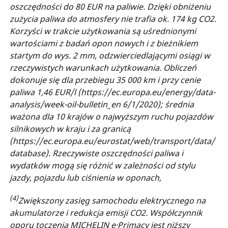
oszczędności do 80 EUR na paliwie. Dzięki obniżeniu
zużycia paliwa do atmosfery nie trafia ok. 174 kg CO2.
Korzyści w trakcie użytkowania są uśrednionymi
wartościami z badań opon nowych i z bieżnikiem
startym do wys. 2 mm, odzwierciedlającymi osiągi w
rzeczywistych warunkach użytkowania. Obliczeń
dokonuje się dla przebiegu 35 000 km i przy cenie
paliwa 1,46 EUR/l (https://ec.europa.eu/energy/data-
analysis/week-oil-bulletin_en 6/1/2020); średnia
ważona dla 10 krajów o najwyższym ruchu pojazdów
silnikowych w kraju i za granicą
(https://ec.europa.eu/eurostat/web/transport/data/
database). Rzeczywiste oszczędności paliwa i
wydatków mogą się różnić w zależności od stylu
jazdy, pojazdu lub ciśnienia w oponach,
(4)
Zwiększony zasięg samochodu elektrycznego na
akumulatorze i redukcja emisji CO2. Współczynnik
oporu toczenia MICHELIN e·Primacy jest niższy