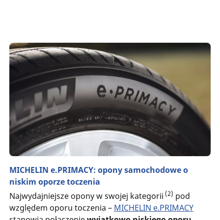
MICHELIN e.PRIMACY: opony samochodowe o
niskim oporze toczenia
(2)
Najwydajniejsze opony w swojej kategorii
pod
względem oporu toczenia –
MICHELIN e.PRIMACY
stanowią połączenie
wyjątkowo niskiego oporu