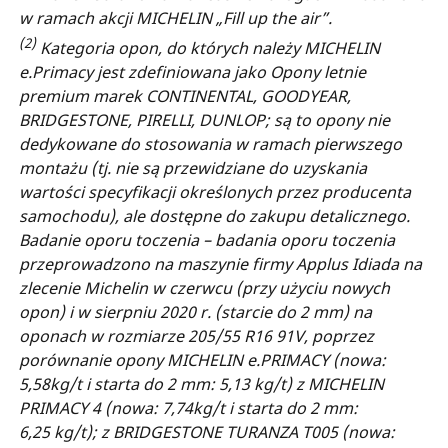
w ramach akcji MICHELIN „Fill up the air”.
(2)
Kategoria opon, do których należy MICHELIN
e.Primacy jest zdefiniowana jako Opony letnie
premium marek CONTINENTAL, GOODYEAR,
BRIDGESTONE, PIRELLI, DUNLOP; są to opony nie
dedykowane do stosowania w ramach pierwszego
montażu (tj. nie są przewidziane do uzyskania
wartości specyfikacji określonych przez producenta
samochodu), ale dostępne do zakupu detalicznego.
Badanie oporu toczenia – badania oporu toczenia
przeprowadzono na maszynie firmy Applus Idiada na
zlecenie Michelin w czerwcu (przy użyciu nowych
opon) i w sierpniu 2020 r. (starcie do 2 mm) na
oponach w rozmiarze 205/55 R16 91V, poprzez
porównanie opony MICHELIN e.PRIMACY (nowa:
5,58kg/t i starta do 2 mm: 5,13 kg/t) z MICHELIN
PRIMACY 4 (nowa: 7,74kg/t i starta do 2 mm:
6,25 kg/t); z BRIDGESTONE TURANZA T005 (nowa: