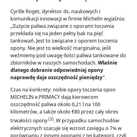
Cyrille Roget, dyrektor ds. naukowych i
komunikacji innowacji w firmie Michelin wyjaśnia:
„Zużycie paliwa związane z oporami toczenia
przekłada się na jeden pełny bak na pięć
tankowań. Jest to związane z oporem toczenia
opony. Nie jest to wielkość marginalna, jeśli
weźmiemy pod uwagę ilości paliwa tankowane do
zbiorników w naszych samochodach.
Właśnie
dlatego dobranie odpowiedniej opony
naprawdę daje oszczędność pieniędzy
”.
Czas na konkrety: niskie opory toczenia opon
MICHELIN e.PRIMACY dają kierowcom
oszczędność paliwa około 0,21 l na 100
kilometrów, a także około €80 przez cały okres
(3)
trwałości opony
. W przypadku samochodów
elektrycznych szacuje się wzrost zasięgu o 7% w
porównaniu z innymi oponami z tej kategorii, czyli