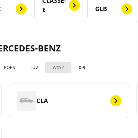
CLASSE-
C
GLB
E
MERCEDES-BENZ
PQRS
TUV
WXYZ
0-9
CLA