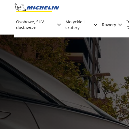
Go to page content
Go to page navigation
Osobowe, SUV,
Motyckle i
I
Rowery
dostawcze
skutery
D