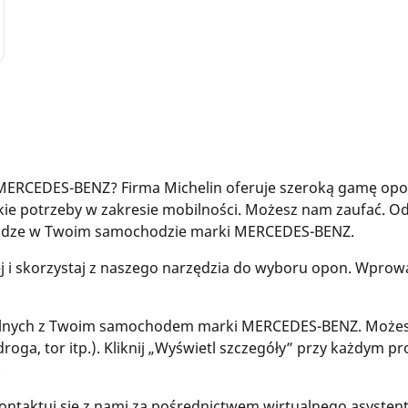
 MERCEDES-BENZ? Firma Michelin oferuje szeroką gamę 
tkie potrzeby w zakresie mobilności. Możesz nam zaufać. 
drodze w Twoim samochodzie marki MERCEDES-BENZ.
ej i skorzystaj z naszego narzędzia do wyboru opon. Wpr
nych z Twoim samochodem marki MERCEDES-BENZ. Możesz f
droga, tor itp.). Kliknij „Wyświetl szczegóły” przy każdym p
.
ontaktuj się z nami za pośrednictwem wirtualnego asystenta