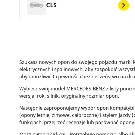
CLS
Szukasz nowych opon do swojego pojazdu marki
elektrycznych i spalinowych, aby zaspokoić wszys
aby umożliwić Ci pewność i bezpieczeństwo na 
Wybierz swój model MERCEDES-BENZ z listy poniż
wersja, rok, silnik, oryginalny rozmiar opon.
Następnie zaproponujemy wybór opon kompatybil
(opony letnie, zimowe, całoroczne) i stylem jazdy (
funkcjach, przejrzeć recenzje lub porównać opony
Masz pytania? Kliknij „Potrzebuję pomocy” albo sk