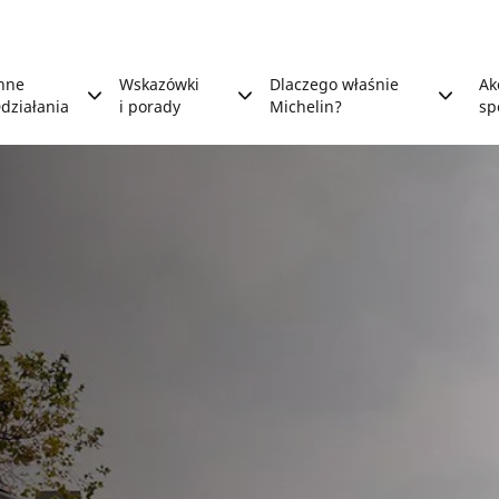
nne
Wskazówki
Dlaczego właśnie
Ak
działania
i porady
Michelin?
sp