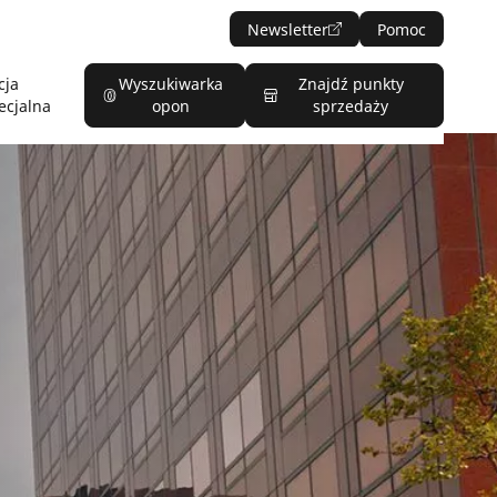
Newsletter
Pomoc
cja
Wyszukiwarka
Znajdź punkty
ecjalna
opon
sprzedaży