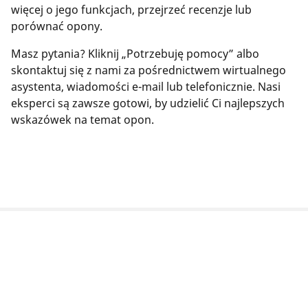
więcej o jego funkcjach, przejrzeć recenzje lub
porównać opony.
Masz pytania? Kliknij „Potrzebuję pomocy” albo
skontaktuj się z nami za pośrednictwem wirtualnego
asystenta, wiadomości e-mail lub telefonicznie. Nasi
eksperci są zawsze gotowi, by udzielić Ci najlepszych
wskazówek na temat opon.
Informacje prawne
Podane wartości nośności i/lub prędkości mogą nieznacznie
różnić się od wartości odnoszących się do oryginalnego