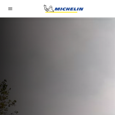
Go to page content
Go to page navigation