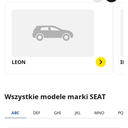
LEON
IB
Wszystkie modele marki SEAT
ABC
DEF
GHI
JKL
MNO
PQR