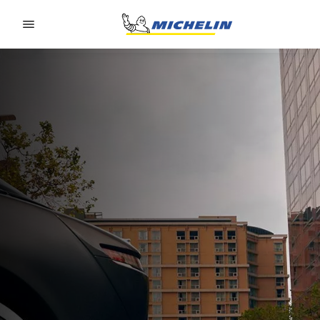
Go to page content
Go to page navigation