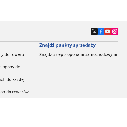
Znajdź punkty sprzedaży
ny do roweru
Znajdź sklep z oponami samochodowymi
e opony do
ch do każdej
pon do rowerów
ego:
ć
ny