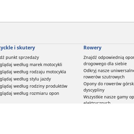
yckle i skutery
Rowery
dź punkt sprzedaży
Znajdź odpowiednią opo
drogowego dla siebie
glądaj według marek motocykli
Odkryj nasze uniwersaln
glądaj według rodzaju motocykla
rowerów szutrowych
glądaj według stylu jazdy
Opony do rowerów górski
glądaj według rodziny produktów
dyscypliny
glądaj według rozmiaru opon
Wszystkie nasze gamy o
elektrycznych
Opony do roweru miejski
bezpieczeństwo i trwałoś
Przeglądaj wszystkie opo