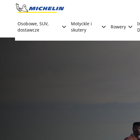
Go to page content
Go to page navigation
Osobowe, SUV,
Motyckle i
I
Rowery
dostawcze
skutery
D