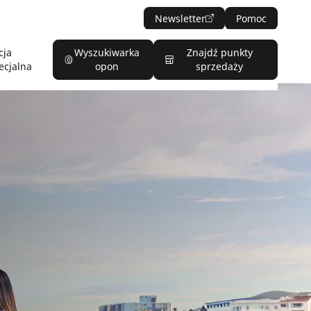
Newsletter
Pomoc
cja
Wyszukiwarka
Znajdź punkty
ecjalna
opon
sprzedaży