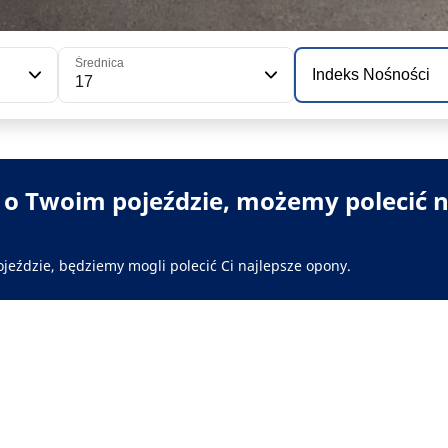
Średnica
Indeks Nośności
17
i o Twoim pojeździe, możemy polecić n
ojeździe, będziemy mogli polecić Ci najlepsze opony.