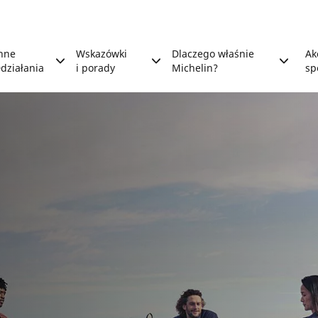
nne
Wskazówki
Dlaczego właśnie
Ak
działania
i porady
Michelin?
sp